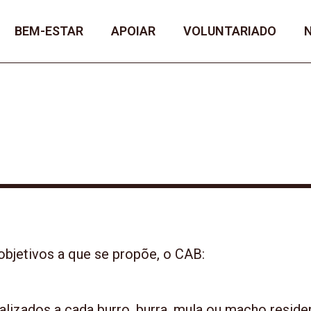
BEM-ESTAR
APOIAR
VOLUNTARIADO
objetivos a que se propõe, o CAB:
alizados a cada burro, burra, mula ou macho reside