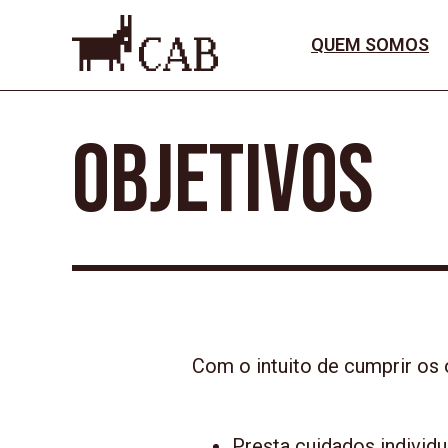
Saltar para conteudo
Mapa do site
Homepage
QUEM SOMOS
Objetivos
Com o intuito de cumprir os 
Presta cuidados individu